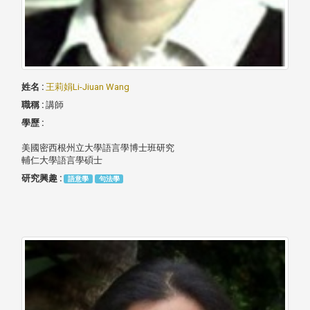
姓名 :
王莉娟Li-Jiuan Wang
職稱 :
講師
學歷 :
美國密西根州立大學語言學博士班研究
輔仁大學語言學碩士
研究興趣 :
語意學
句法學