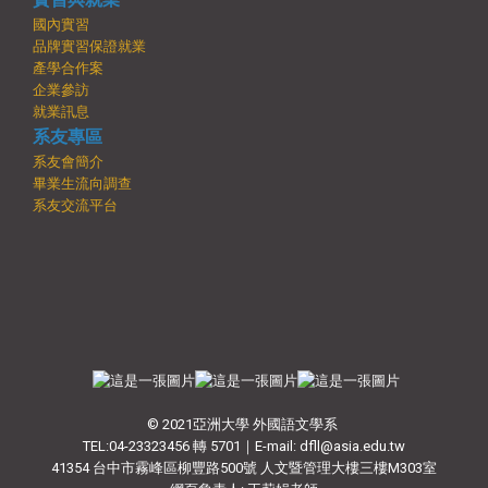
國內實習
品牌實習保證就業
產學合作案
企業參訪
就業訊息
系友專區
系友會簡介
畢業生流向調查
系友交流平台
© 2021亞洲大學 外國語文學系
TEL:04-23323456 轉 5701｜E-mail: dfll@asia.edu.tw
41354 台中市霧峰區柳豐路500號 人文暨管理大樓三樓M303室