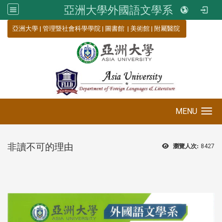
亞洲大學外國語文學系
:::
亞洲大學
|
管理暨社會科學學院
|
圖書館
|
美術館
|
附屬醫院
MENU
Toggle navigation
非讀不可的理由
瀏覽人次:
8427