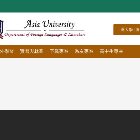
:::
亞洲大學
|
管
外學習
實習與就業
下載專區
系友專區
高中生專區