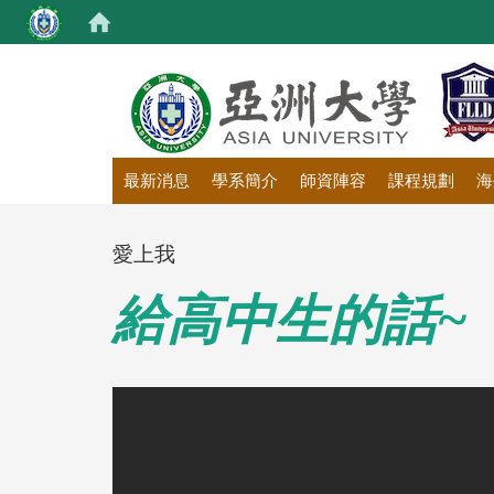
:::
最新消息
學系簡介
師資陣容
課程規劃
海
愛上我
給高中生的話~