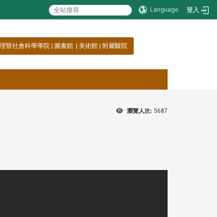
Language
登入
理暨社會科學學院
|
圖書館
|
美術館
|
附屬醫院
瀏覽人次:
5687