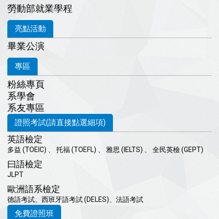
勞動部就業學程
亮點活動
畢業公演
專區
粉絲專頁
系學會
系友專區
證照考試(請直接點選細項)
英語檢定
多益 (TOEIC)
、
托福 (TOEFL)
、
雅思 (IELTS)
、
全民英檢 (GEPT)
曰語檢定
JLPT
歐洲語系檢定
德語考試
、
西班牙語考試 (DELES)
、
法語考試
免費證照班