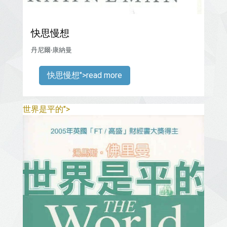
快思慢想
丹尼爾‧康納曼
">read more
快思慢想
">
世界是平的