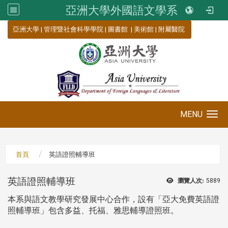
亞洲大學外國語文學系
:::
亞洲大學
|
管理暨社會科學學院
|
圖書館
|
美術館
|
附屬醫院
MENU
Toggle navigation
首頁
英語證照輔導班
英語證照輔導班
瀏覽人次:
5889
本系與語文教學研究發展中心合作，設有「亞大免費英語證
照輔導班」包含多益、托福、雅思輔導證照班。