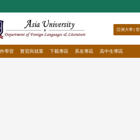
:::
亞洲大學
|
管
外學習
實習與就業
下載專區
系友專區
高中生專區