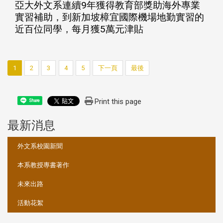
亞大外文系連續9年獲得教育部獎助海外專業
實習補助，到新加坡樟宜國際機場地勤實習的
近百位同學，每月獲5萬元津貼
1
2
3
4
5
下一頁
最後
Print this page
Share
最新消息
:::
外文系校園新聞
本系教授專書著作
未來出路
活動花絮