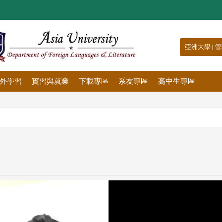
:::
亞洲大學
|
管
外學習
實習與就業
下載專區
系友專區
高中生專區