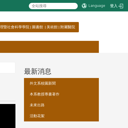
Language
登入
理暨社會科學學院
|
圖書館
|
美術館
|
附屬醫院
最新消息
:::
外文系校園新聞
本系教授專書著作
未來出路
活動花絮