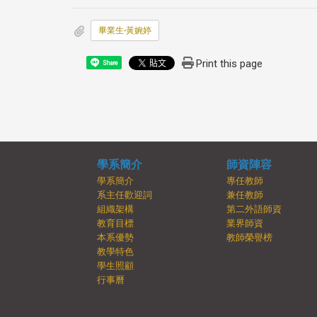
畢業生-黃婉婷
Print this page
Share
學系簡介
師資陣容
學系簡介
專任教師
系主任歡迎詞
兼任教師
組織架構
第二外語師資
教育目標
業界師資
本系優勢
教師榮譽榜
教學特色
學生照顧
行事曆