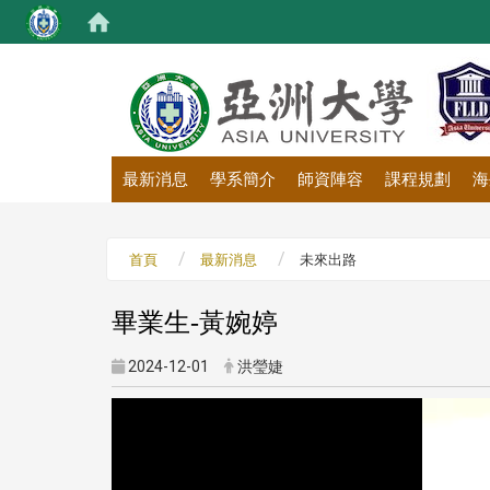
:::
最新消息
學系簡介
師資陣容
課程規劃
海
首頁
最新消息
未來出路
畢業生-黃婉婷
2024-12-01
洪瑩婕