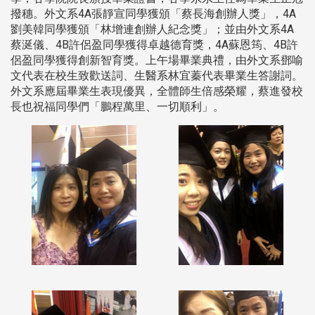
撥穗。外文系4A張靜宣同學獲頒「蔡長海創辦人獎」，4A
劉美韓同學獲頒「林增連創辦人紀念獎」；並由外文系4A
蔡涎儀、4B許侶盈同學獲得卓越德育獎，4A蘇恩筠、4B許
侶盈同學獲得創新智育獎。上午場畢業典禮，由外文系鄧喻
文代表在校生致歡送詞、生醫系林宜蓁代表畢業生答謝詞。
外文系應屆畢業生表現優異，全體師生倍感榮耀，蔡進發校
長也祝福同學們「鵬程萬里、一切順利」。