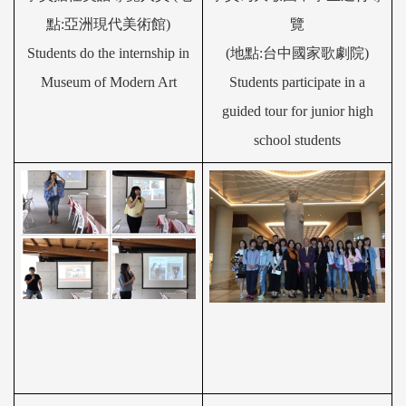
點:亞洲現代美術館)
覽
Students do the internship in
(地點:
台中國家歌劇院
)
Museum of Modern Art
Students
participate in a
guide
d
tour for
junior
high
school students