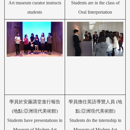
A
rt museum curator instructs
Students are in the class of
students
Oral Interpretation
學員
於安藤講堂
進行
報告
學員擔任英語導
覽
人員 (地
(地點:亞洲現代美術館)
點:亞洲現代美術館)
Students have presentations in
Students do the internship in
Museum of Modern Art
Museum of Modern Art