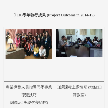

103
學年執行成果
(Project Outcome in 2014-15)
專業導覽人員指導同學專業
口譯課程上課情形
(
地點
:
口
導覽技巧
譯教室
)
(
地點
:
亞洲現代美術館
)