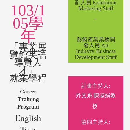
劃人員
Exhibition
1
03/1
Marketing
Staff
05
學
年
藝術產業業務開
「專業展
發人員
Art
Industry
Business
覽館
英語
Development Staff
導覽人
才」
就業學
程
計畫主持人:
Career
外文系 陳淑娟教
T
raining
授
Program
English
協同主持人:
Tour