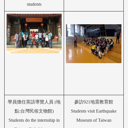
students
學員
擔
任英語
導
覽
人員 (地
參訪
921
地震教育館
點:
台灣民俗文物館
)
Students visit Earthquake
Students do the internship in
Museum of Taiwan