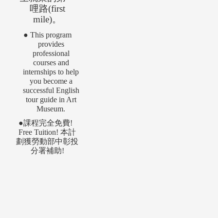
哩路
(first
mile)
。
●
This program
provides
professional
courses and
internships
to help
you
become a
successful
English
tour g
uide in Art
Museum.
●
課程完全免費
!
Free Tuition!
本計
劃獲
勞動部中彰
投
分署補助
!