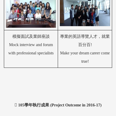
模擬面試
及
業師
座談
專業的英語導
覽
人才，就業
Mock interview and
forum
百分百
!
with professional specialists
Make your dream
career
come
true!

105
學年執行成果
(Project Outcome in 2016-17
)