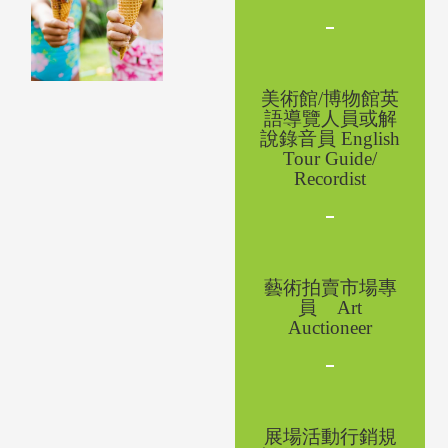
美術館
/
博物館英
語導覽人員
或
解
說錄音員
English
Tour Guide/
Recordist
藝術
拍
賣市場專
員
Art
Au
c
tioneer
展場
活動行銷規