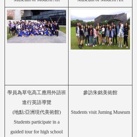
學員
為草屯高工應用外語班
參訪
朱銘
美術館
進行英語導
覽
(
地點
:
亞洲現代美術館
)
Students visit
Juming
Museum
Students
participate in a
guide
d
tour for high school