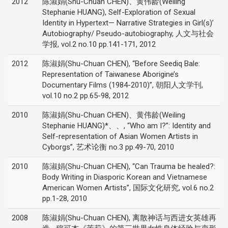
2012
陈淑娟(Shu-Chuan CHEN)、黄伟龄(Weiling
Stephanie HUANG), Self-Exploration of Sexual
Identity in Hypertext— Narrative Strategies in Girl(s)’
Autobiography/ Pseudo-autobiography, 人文与社会
学报, vol.2 no.10 pp.141-171, 2012
2012
陈淑娟(Shu-Chuan CHEN), “Before Seediq Bale:
Representation of Taiwanese Aborigine’s
Documentary Films (1984-2010)”, 朝阳人文学刊,
vol.10 no.2 pp.65-98, 2012
2010
陈淑娟(Shu-Chuan CHEN)、黄伟龄(Weiling
Stephanie HUANG)*、、, “Who am I?”: Identity and
Self-representation of Asian Women Artists in
Cyborgs”, 艺术论衡 no.3 pp.49-70, 2010
2010
陈淑娟(Shu-Chuan CHEN), “Can Trauma be healed?:
Body Writing in Diasporic Korean and Vietnamese
American Women Artists”, 国际文化研究, vol.6 no.2
pp.1-28, 2010
2008
陈淑娟(Shu-Chuan CHEN), 离散神话与西进女英雄再