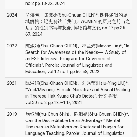
no.2 pp.13-22, 2024
2024
简瑛瑛、陈淑娟(Shu-Chuan CHEN)*, 阴性逻辑的场
域解构：记史前馆「我们／WOMEN 的历史之前与之
后」的性别书写与想像, 博物馆与文化 no.27 pp.35-
67, 2024
2022
陈淑娟(Shu-Chuan CHEN)、林孟炜(Mavise Lin)*, “In
Search for Awareness of the Needs--- A Study of
an ESP Intensive Program for Government
Officials”, Parole: Journal of Linguistics and
Education, vol.12 no.1 pp.60-68, 2022
2021
陈淑娟(Shu-Chuan CHEN)、刘秀莹(Hsiu-Ying LIU)*,
"Void/Meaning: Female Narrative and Visual Reading
in Theresa Hak Kyung Cha’s Dictee", 景文学报,
vol.30 no.2 pp.127-147, 2021
2019
施钰珺(Yu-Chun Shih)、陈淑娟(Shu-Chuan CHEN)*,
Can the Discreditable be an Advantage? Mental
Illnesses as Metaphors on Rhetorical Usages for
Language Teaching, Parole: Journal of Linguistics