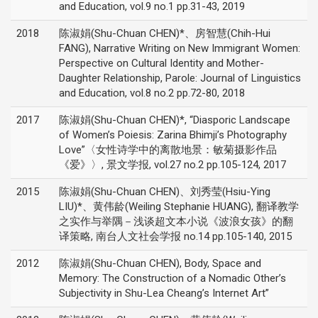
and Education, vol.9 no.1 pp.31-43, 2019
2018
陈淑娟(Shu-Chuan CHEN)*、房智慧(Chih-Hui
FANG), Narrative Writing on New Immigrant Women:
Perspective on Cultural Identity and Mother-
Daughter Relationship, Parole: Journal of Linguistics
and Education, vol.8 no.2 pp.72-80, 2018
2017
陈淑娟(Shu-Chuan CHEN)*, “Diasporic Landscape
of Women’s Poiesis: Zarina Bhimji’s Photography
Love”〈女性诗学中的离散地景：敏菊摄影作品
《爱》〉, 景文学报, vol.27 no.2 pp.105-124, 2017
2015
陈淑娟(Shu-Chuan CHEN)、刘秀莹(Hsiu-Ying
LIU)*、黄伟龄(Weiling Stephanie HUANG), 翻译教学
之实作与举隅－浅谈超文本小说《波浪女孩》的翻
译策略, 南台人文社会学报 no.14 pp.105-140, 2015
2012
陈淑娟(Shu-Chuan CHEN), Body, Space and
Memory: The Construction of a Nomadic Other’s
Subjectivity in Shu-Lea Cheang’s Internet Art”