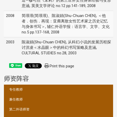
造—穆可杰《茉莉》的第三世界女性身体经验与变形
意涵, 英美文学评论 no.12 pp.141-189, 2008
2008
简瑛瑛(简瑛瑛)、陈淑娟(Shu-Chuan CHEN), ＜他
者．创伤．再现：亚裔离散女性艺术家之历史记忆
与身体书写＞, 辅仁外语学报：语言学、文学、文化
no.5 pp.137-168, 2008
2003
陈淑娟(Shu-Chuan CHEN), 从科幻小说的发展历程探
讨洪凌＜水晶眼＞中的科幻书写策略及意涵,
CULTURAL STUDIES no.28, 2003
Print this page
Share
师资阵容
:::
专任教师
兼任教师
第二外语师资