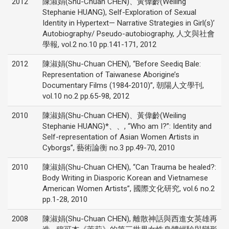
2012
陳淑娟(Shu-Chuan CHEN)、黃偉齡(Weiling
Stephanie HUANG), Self-Exploration of Sexual
Identity in Hypertext— Narrative Strategies in Girl(s)’
Autobiography/ Pseudo-autobiography, 人文與社會
學報, vol.2 no.10 pp.141-171, 2012
2012
陳淑娟(Shu-Chuan CHEN), “Before Seediq Bale:
Representation of Taiwanese Aborigine’s
Documentary Films (1984-2010)”, 朝陽人文學刊,
vol.10 no.2 pp.65-98, 2012
2010
陳淑娟(Shu-Chuan CHEN)、黃偉齡(Weiling
Stephanie HUANG)*、、, “Who am I?”: Identity and
Self-representation of Asian Women Artists in
Cyborgs”, 藝術論衡 no.3 pp.49-70, 2010
2010
陳淑娟(Shu-Chuan CHEN), “Can Trauma be healed?:
Body Writing in Diasporic Korean and Vietnamese
American Women Artists”, 國際文化研究, vol.6 no.2
pp.1-28, 2010
2008
陳淑娟(Shu-Chuan CHEN), 離散神話與西進女英雄再