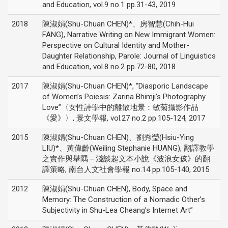
and Education, vol.9 no.1 pp.31-43, 2019
2018
陳淑娟(Shu-Chuan CHEN)*、房智慧(Chih-Hui
FANG), Narrative Writing on New Immigrant Women:
Perspective on Cultural Identity and Mother-
Daughter Relationship, Parole: Journal of Linguistics
and Education, vol.8 no.2 pp.72-80, 2018
2017
陳淑娟(Shu-Chuan CHEN)*, “Diasporic Landscape
of Women’s Poiesis: Zarina Bhimji’s Photography
Love”〈女性詩學中的離散地景：敏菊攝影作品
《愛》〉, 景文學報, vol.27 no.2 pp.105-124, 2017
2015
陳淑娟(Shu-Chuan CHEN)、劉秀瑩(Hsiu-Ying
LIU)*、黃偉齡(Weiling Stephanie HUANG), 翻譯教學
之實作與舉隅－淺談超文本小說《波浪女孩》的翻
譯策略, 南台人文社會學報 no.14 pp.105-140, 2015
2012
陳淑娟(Shu-Chuan CHEN), Body, Space and
Memory: The Construction of a Nomadic Other’s
Subjectivity in Shu-Lea Cheang’s Internet Art”