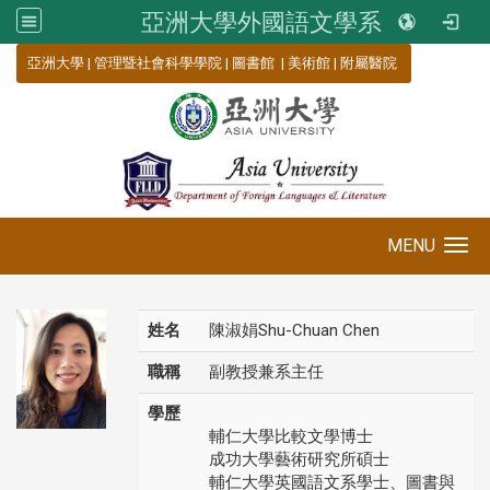
亞洲大學外國語文學系
:::
亞洲大學
|
管理暨社會科學學院
|
圖書館
|
美術館
|
附屬醫院
MENU
Toggle navigation
姓名
陳淑娟Shu-Chuan Chen
職稱
副教授兼系主任
學歷
輔仁大學比較文學博士
成功大學藝術研究所碩士
輔仁大學英國語文系學士、圖書與