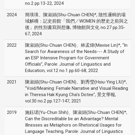
no.2 pp.13-22, 2024
2024
簡瑛瑛、陳淑娟(Shu-Chuan CHEN)*, 陰性邏輯的場
域解構：記史前館「我們／WOMEN 的歷史之前與之
後」的性別書寫與想像, 博物館與文化 no.27 pp.35-
67, 2024
2022
陳淑娟(Shu-Chuan CHEN)、林孟煒(Mavise Lin)*, “In
Search for Awareness of the Needs--- A Study of
an ESP Intensive Program for Government
Officials”, Parole: Journal of Linguistics and
Education, vol.12 no.1 pp.60-68, 2022
2021
陳淑娟(Shu-Chuan CHEN)、劉秀瑩(Hsiu-Ying LIU)*,
"Void/Meaning: Female Narrative and Visual Reading
in Theresa Hak Kyung Cha’s Dictee", 景文學報,
vol.30 no.2 pp.127-147, 2021
2019
施鈺珺(Yu-Chun Shih)、陳淑娟(Shu-Chuan CHEN)*,
Can the Discreditable be an Advantage? Mental
Illnesses as Metaphors on Rhetorical Usages for
Language Teaching, Parole: Journal of Linguistics