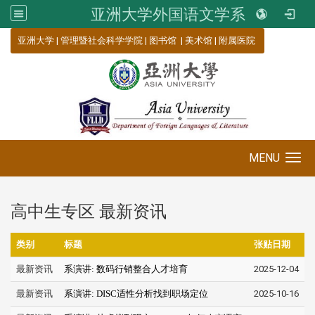
亚洲大学外国语文学系
:::
亚洲大学
|
管理暨社会科学学院
|
图书馆
|
美术馆
|
附属医院
MENU
Toggle navigation
高中生专区 最新资讯
类别
标题
张贴日期
最新资讯
系演讲: 数码行销整合人才培育
2025-12-04
最新资讯
系演讲: DISC适性分析找到职场定位
2025-10-16