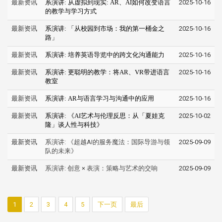
最新资讯
系演讲: 从虚拟到现实: AR、AI如何改变语言
2025-10-16
的教学与学习方式
最新资讯
系演讲: 「从校园到市场：我的第一桶金之
2025-10-16
路」
最新资讯
系演讲: 培养英语导览中的跨文化沟通能力
2025-10-16
最新资讯
系演讲: 更聪明的教学：将AR、VR带进语言
2025-10-16
教室
最新资讯
系演讲: AR与语言学习与沟通中的应用
2025-10-16
最新资讯
系演讲: 《
AI艺术与伦理反思：从「夏娃克
2025-10-02
隆」谈人性与科技
》
最新资讯
系演讲: 《超越AI的服务魔法：国际导游与领
2025-09-09
队的未来》
最新资讯
系演讲: 创意 × 表演：策略与艺术的交响
2025-09-09
1
2
3
4
5
下一页
最后