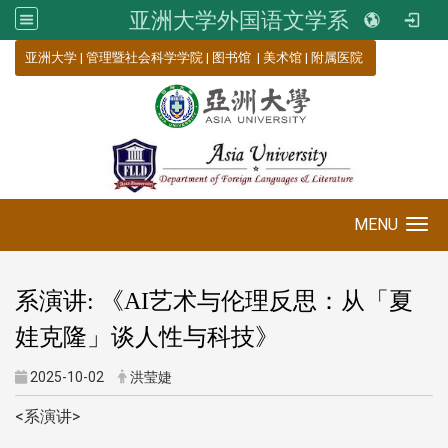
亚洲大学外国语文学系
:::
亚洲大学
|
管理暨社会科学学院
|
图书馆
|
美术馆
|
附属医院
MENU
Toggle navigation
系演讲: 《
AI艺术与伦理反思：从「夏
娃克隆」谈人性与科技
》
2025-10-02
洪莹婕
<系演讲>