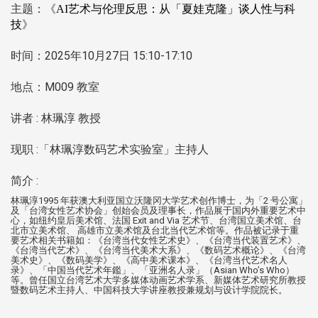
主题：《
AI艺术与伦理反思：从「夏娃克隆」谈人性与科
》
技
时间：2025年10月27日 15:10-17:10
地点：M009 教室
讲者 : 林珮淳 教授
现职 :「林珮淳数码艺术实验室」主持人
简介 :
林珮淳1995 年获澳大利亚国立沃隆冈大学艺术创作博士，为「2 号公寓」
及「台湾女性艺术协会」创始会员及理事长，作品展于国内外重要艺术中
心，如纽约皇后美术馆、法国 Exit and Via 艺术节、台湾国立美术馆、台
北市立美术馆、 高雄市立美术馆及台北当代艺术馆等。作品被记录于重
要艺术相关书籍如：《台湾当代女性艺术史》、《台湾当代装置艺术》、
《台湾当代艺术》、《台湾当代美术大系》、《数码艺术概论》、《台湾
美术史》、《数码美学》、《高中美术课本》、《台湾当代艺术名人
录》、「中国当代艺术年鑑」、「亚洲名人录」（Asian Who’s Who）
等。曾任国立台湾艺术大学多媒体动画艺术学系、新媒体艺术研究所教授
暨数码艺术主持人、中国科技大学讲座教授兼规划与设计学院院长。