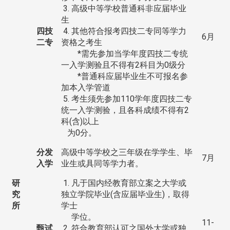
3. 高级中等学校普通科非应届毕业
生
四技
4. 其他符合报考四技二专同等学力
6月
二专
资格之考生
*需先参加当学年度四技二专统
一入学测验且不得有2科目为0级分
*普通科应届毕业生不可报名参
加本入学管道
5. 考生须先参加110学年度四技二专
统一入学测验，且各科成绩不得有2
科(含)以上
为0分。
分发
高级中等学校之三年级在学学生、毕
7月
入学
业生或具同等学力者。
研
1. 凡于国内经教育部立案之大学或
究
独立学院毕业(含应届毕业生)，取得
所
学士
学位。
11-
甄试
2. 符合教育部认可之国外大学或独