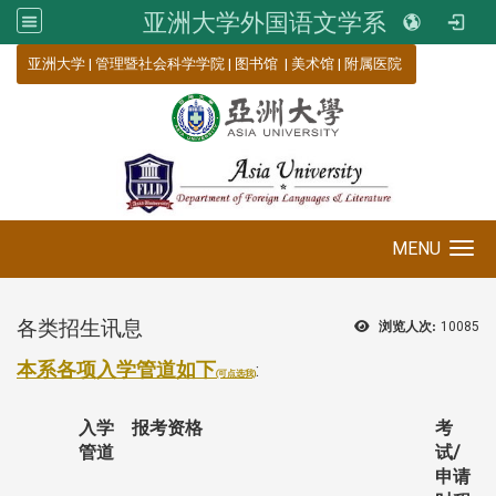
亚洲大学外国语文学系
:::
亚洲大学
|
管理暨社会科学学院
|
图书馆
|
美术馆
|
附属医院
MENU
Toggle navigation
各类招生讯息
浏览人次:
10085
本系各项入学管道如下
:
(可点选我)
入学
报考资格
考
管道
试/
申请