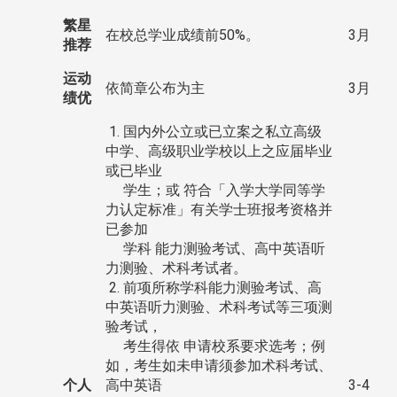
繁星
在校总学业成绩前50%。
3月
推荐
运动
依简章公布为主
3月
绩优
1. 国内外公立或已立案之私立高级
中学、高级职业学校以上之应届毕业
或已毕业
学生；或 符合「入学大学同等学
力认定标准」有关学士班报考资格并
已参加
学科 能力测验考试、高中英语听
力测验、术科考试者。
2. 前项所称学科能力测验考试、高
中英语听力测验、术科考试等三项测
验考试，
考生得依 申请校系要求选考；例
如，考生如未申请须参加术科考试、
个人
高中英语
3-4