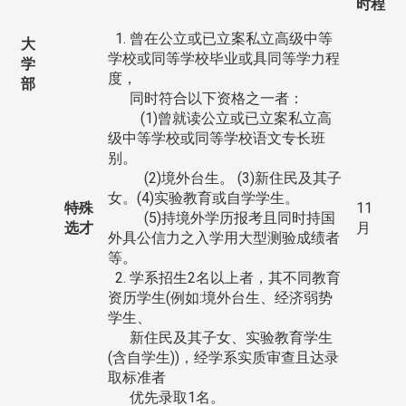
时程
1. 曾在公立或已立案私立高级中等
大
学校或同等学校毕业或具同等学力程
学
度，
部
同时符合以下资格之一者：
(1)曾就读公立或已立案私立高
级中等学校或同等学校语文专长班
别。
(2)境外台生。 (3)新住民及其子
女。(4)实验教育或自学学生。
特殊
11
(5)持境外学历报考且同时持国
选才
月
外具公信力之入学用大型测验成绩者
等。
2. 学系招生2名以上者，其不同教育
资历学生(例如:境外台生、经济弱势
学生、
新住民及其子女、实验教育学生
(含自学生))，经学系实质审查且达录
取标准者
优先录取1名。