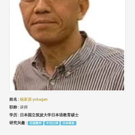
姓名 :
杨家源 yokagen
职称 :
讲师
学历 :
日本国立筑波大学日本语教育硕士
研究兴趣 :
日语教学
中日口译
日本商务