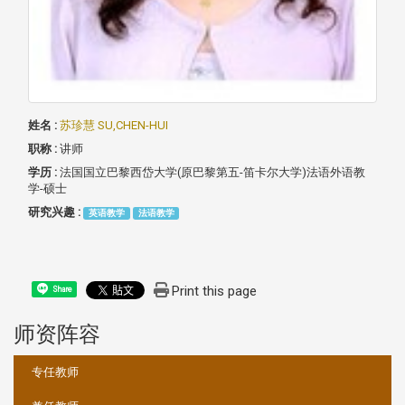
姓名 :
苏珍慧 SU,CHEN-HUI
职称 :
讲师
学历 :
法国国立巴黎西岱大学(原巴黎第五-笛卡尔大学)法语外语教
学-硕士
研究兴趣 :
英语教学
法语教学
Print this page
Share
师资阵容
:::
专任教师