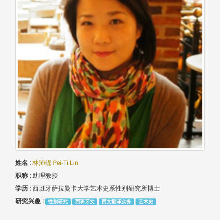
姓名 :
林沛缇 Pei-Ti Lin
职称 :
助理教授
学历 :
西班牙萨拉曼卡大学艺术史系性别研究所博士
研究兴趣 :
性别研究
西班牙文
西文翻译实务
艺术史