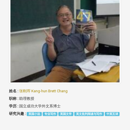
姓名 :
张刚珲 Kang-hun Brett Chang
职称 :
助理教授
学历 :
国立成功大学外文系博士
研究兴趣 :
英国小说
专业写作
英国文学
英文批判阅读与写作
中英互译