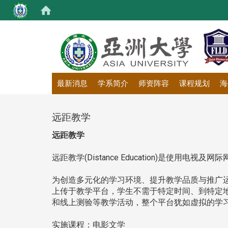
:::
最新消息
学系简介
师资阵容
课程规划
海
远距教学
远距教学
远距教学(Distance Education)是
为创造多元化的学习环境、提升教学品质与推广运用
上传于教学平台，学生不需于特定时间、到特定地点
和线上测验等教学活动，整个平台犹如虚拟的学
实施课程：电影文学