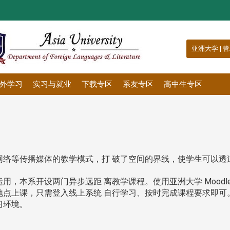
:::
亚洲大学
|
管
外学习
实习与就业
下载专区
系友专区
高中生专区
使用电视及网际网络等传播媒体的教学模式，打 破了空间的界线，使学生
，本系开设两门异步远距 离教学课程。使用亚洲大学 Moodl
上课，只需登入线上系统 自行学习、按时完成课程要求即可。Mo
习环境。