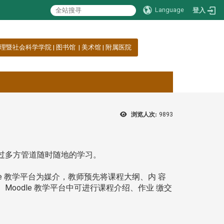
Language
登入
理暨社会科学学院
|
图书馆
|
美术馆
|
附属医院
浏览人次:
9893
可以透过多方管道随时随地的学习。
e 教学平台为媒介，教师预先将课程大纲、内 容
odle 教学平台中可进行课程介绍、作业 缴交