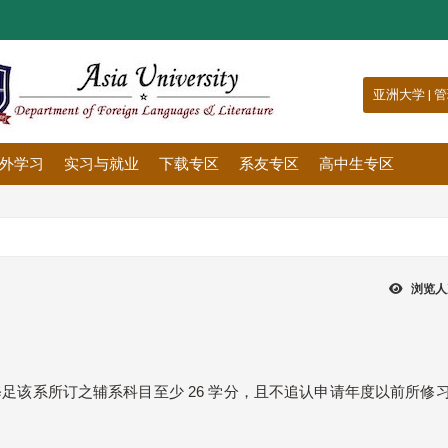
:::
亚洲大学
|
管
外学习
实习与就业
下载专区
系友专区
高中生专区
浏览人
足该系所订之辅系科目至少 26 学分，且不追认申请年度以前所修