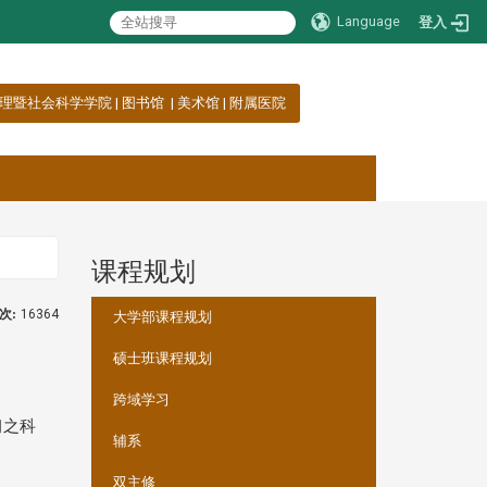
Language
登入
理暨社会科学学院
|
图书馆
|
美术馆
|
附属医院
课程规划
:::
次:
16364
大学部课程规划
硕士班课程规划
跨域学习
习之科
辅系
双主修