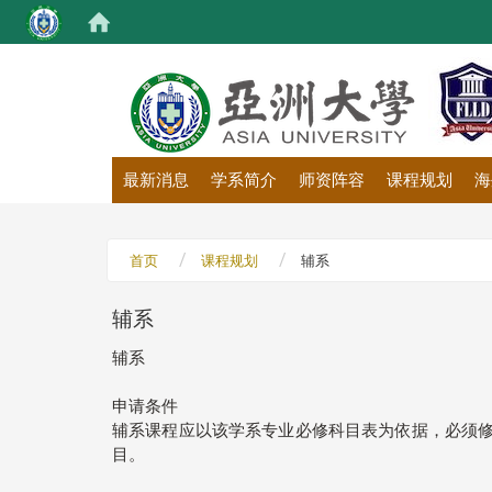
:::
最新消息
学系简介
师资阵容
课程规划
海
首页
课程规划
辅系
辅系
辅系
申请条件
辅系课程应以该学系专业必修科目表为依据，必须修
目。