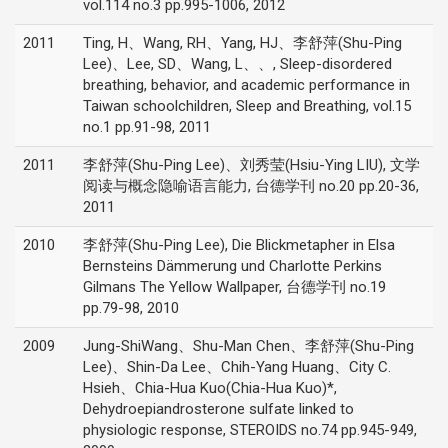
vol.114 no.3 pp.995-1006, 2012
2011
Ting, H、Wang, RH、Yang, HJ、李舒萍(Shu-Ping
Lee)、Lee, SD、Wang, L、、, Sleep-disordered
breathing, behavior, and academic performance in
Taiwan schoolchildren, Sleep and Breathing, vol.15
no.1 pp.91-98, 2011
2011
李舒萍(Shu-Ping Lee)、刘秀莹(Hsiu-Ying LIU), 文学
阅读与概念隐喻语言能力, 台德学刊 no.20 pp.20-36,
2011
2010
李舒萍(Shu-Ping Lee), Die Blickmetapher in Elsa
Bernsteins Dämmerung und Charlotte Perkins
Gilmans The Yellow Wallpaper, 台德学刊 no.19
pp.79-98, 2010
2009
Jung-ShiWang、Shu-Man Chen、李舒萍(Shu-Ping
Lee)、Shin-Da Lee、Chih-Yang Huang、City C.
Hsieh、Chia-Hua Kuo(Chia-Hua Kuo)*,
Dehydroepiandrosterone sulfate linked to
physiologic response, STEROIDS no.74 pp.945-949,