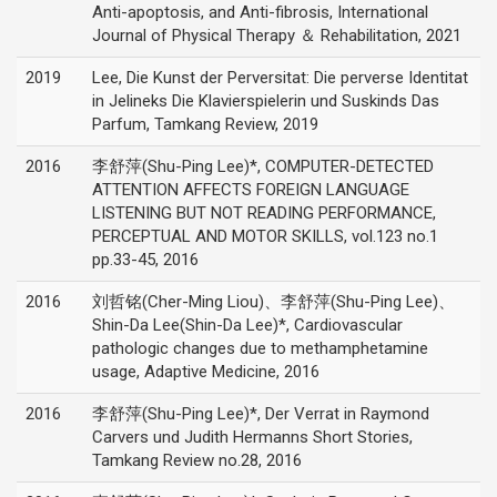
Anti-apoptosis, and Anti-fibrosis, International
Journal of Physical Therapy ＆ Rehabilitation, 2021
2019
Lee, Die Kunst der Perversitat: Die perverse Identitat
in Jelineks Die Klavierspielerin und Suskinds Das
Parfum, Tamkang Review, 2019
2016
李舒萍(Shu-Ping Lee)*, COMPUTER-DETECTED
ATTENTION AFFECTS FOREIGN LANGUAGE
LISTENING BUT NOT READING PERFORMANCE,
PERCEPTUAL AND MOTOR SKILLS, vol.123 no.1
pp.33-45, 2016
2016
刘哲铭(Cher-Ming Liou)、李舒萍(Shu-Ping Lee)、
Shin-Da Lee(Shin-Da Lee)*, Cardiovascular
pathologic changes due to methamphetamine
usage, Adaptive Medicine, 2016
2016
李舒萍(Shu-Ping Lee)*, Der Verrat in Raymond
Carvers und Judith Hermanns Short Stories,
Tamkang Review no.28, 2016