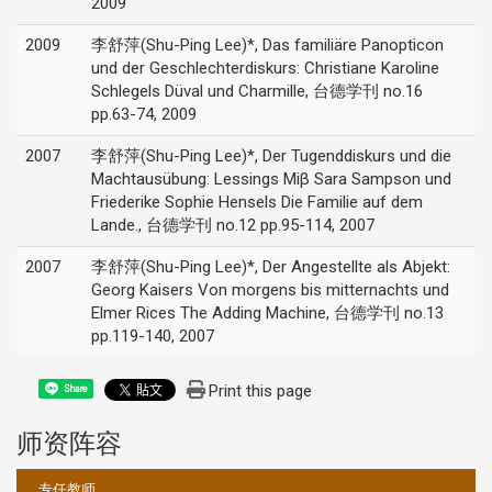
2009
2009
李舒萍(Shu-Ping Lee)*, Das familiäre Panopticon
und der Geschlechterdiskurs: Christiane Karoline
Schlegels Düval und Charmille, 台德学刊 no.16
pp.63-74, 2009
2007
李舒萍(Shu-Ping Lee)*, Der Tugenddiskurs und die
Machtausübung: Lessings Miβ Sara Sampson und
Friederike Sophie Hensels Die Familie auf dem
Lande., 台德学刊 no.12 pp.95-114, 2007
2007
李舒萍(Shu-Ping Lee)*, Der Angestellte als Abjekt:
Georg Kaisers Von morgens bis mitternachts und
Elmer Rices The Adding Machine, 台德学刊 no.13
pp.119-140, 2007
Print this page
Share
师资阵容
:::
专任教师