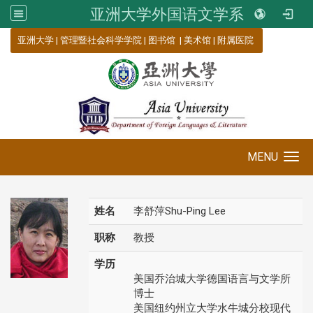
亚洲大学外国语文学系
:::
亚洲大学
|
管理暨社会科学学院
|
图书馆
|
美术馆
|
附属医院
MENU
Toggle navigation
姓名
李舒萍Shu-Ping Lee
职称
教授
学历
美国乔治城大学德国语言与文学所
博士
美国纽约州立大学水牛城分校现代