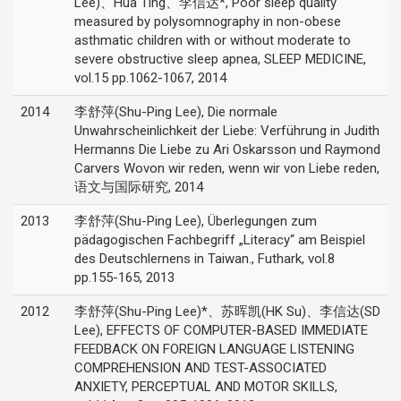
Lee)、Hua Ting、李信达*, Poor sleep quality
measured by polysomnography in non-obese
asthmatic children with or without moderate to
severe obstructive sleep apnea, SLEEP MEDICINE,
vol.15 pp.1062-1067, 2014
2014
李舒萍(Shu-Ping Lee), Die normale
Unwahrscheinlichkeit der Liebe: Verführung in Judith
Hermanns Die Liebe zu Ari Oskarsson und Raymond
Carvers Wovon wir reden, wenn wir von Liebe reden,
语文与国际研究, 2014
2013
李舒萍(Shu-Ping Lee), Überlegungen zum
pädagogischen Fachbegriff „Literacy“ am Beispiel
des Deutschlernens in Taiwan., Futhark, vol.8
pp.155-165, 2013
2012
李舒萍(Shu-Ping Lee)*、苏晖凯(HK Su)、李信达(SD
Lee), EFFECTS OF COMPUTER-BASED IMMEDIATE
FEEDBACK ON FOREIGN LANGUAGE LISTENING
COMPREHENSION AND TEST-ASSOCIATED
ANXIETY, PERCEPTUAL AND MOTOR SKILLS,