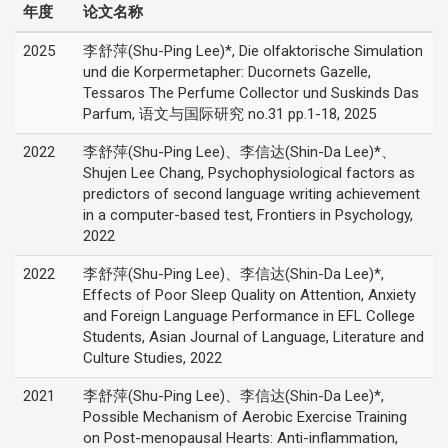
年度
论文名称
2025
李舒萍(Shu-Ping Lee)*, Die olfaktorische Simulation
und die Korpermetapher: Ducornets Gazelle,
Tessaros The Perfume Collector und Suskinds Das
Parfum, 语文与国际研究 no.31 pp.1-18, 2025
2022
李舒萍(Shu-Ping Lee)、李信达(Shin-Da Lee)*、
Shujen Lee Chang, Psychophysiological factors as
predictors of second language writing achievement
in a computer-based test, Frontiers in Psychology,
2022
2022
李舒萍(Shu-Ping Lee)、李信达(Shin-Da Lee)*,
Effects of Poor Sleep Quality on Attention, Anxiety
and Foreign Language Performance in EFL College
Students, Asian Journal of Language, Literature and
Culture Studies, 2022
2021
李舒萍(Shu-Ping Lee)、李信达(Shin-Da Lee)*,
Possible Mechanism of Aerobic Exercise Training
on Post-menopausal Hearts: Anti-inflammation,