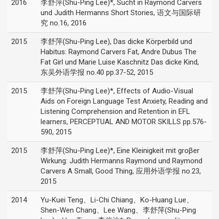
2016
李舒萍(Shu-Ping Lee)*, Sucht in Raymond Carvers
und Judith Hermanns Short Stories, 语文与国际研
究 no.16, 2016
2015
李舒萍(Shu-Ping Lee), Das dicke Körperbild und
Habitus: Raymond Carvers Fat, Andre Dubus The
Fat Girl und Marie Luise Kaschnitz Das dicke Kind,
东吴外语学报 no.40 pp.37-52, 2015
2015
李舒萍(Shu-Ping Lee)*, Effects of Audio-Visual
Aids on Foreign Language Test Anxiety, Reading and
Listening Comprehension and Retention in EFL
learners, PERCEPTUAL AND MOTOR SKILLS pp.576-
590, 2015
2015
李舒萍(Shu-Ping Lee)*, Eine Kleinigkeit mit groβer
Wirkung: Judith Hermanns Raymond und Raymond
Carvers A Small, Good Thing, 应用外语学报 no.23,
2015
2014
Yu-Kuei Teng、Li-Chi Chiang、Ko-Huang Lue、
Shen-Wen Chang、Lee Wang、李舒萍(Shu-Ping