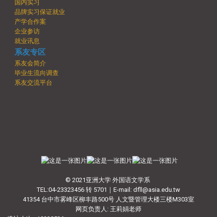
国内实习
品牌实习保证就业
产学合作案
企业参访
就业讯息
系友专区
系友会简介
毕业生流向调查
系友交流平台
© 2021亚洲大学 外国语文学系
TEL:04-23323456 转 5701｜E-mail: dfll@asia.edu.tw
41354 台中市雾峰区柳丰路500号 人文暨管理大楼三楼M303室
网页负责人: 王莉娟老师