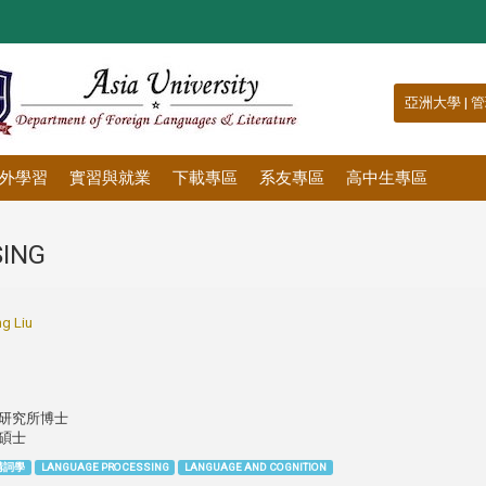
:::
亞洲大學
|
管
外學習
實習與就業
下載專區
系友專區
高中生專區
ING
g Liu
研究所博士
碩士
構詞學
LANGUAGE PROCESSING
LANGUAGE AND COGNITION