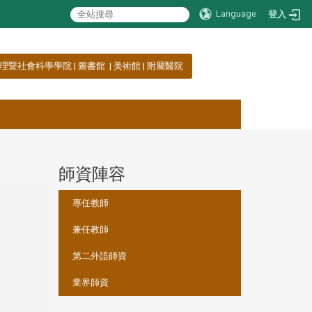
Language
登入
理暨社會科學學院
|
圖書館
|
美術館
|
附屬醫院
師資陣容
:::
專任教師
兼任教師
第二外語師資
業界師資