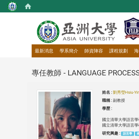
:::
最新消息
學系簡介
師資陣容
課程規劃
海
專任教師 - LANGUAGE PROCESS
姓名 :
劉秀瑩Hsiu-Yin
職稱 :
副教授
學歷 :
國立清華大學語言學
國立清華大學語言學
研究興趣 :
語言學