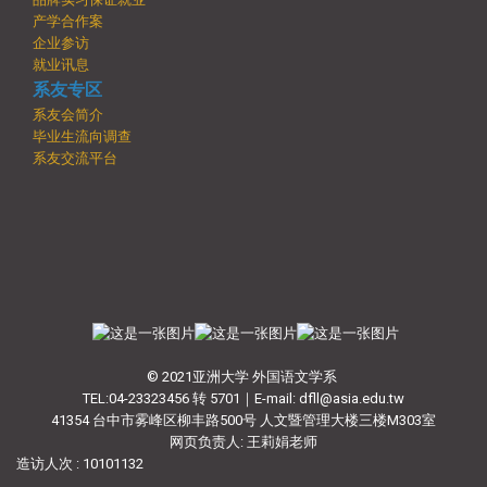
产学合作案
企业参访
就业讯息
系友专区
系友会简介
毕业生流向调查
系友交流平台
© 2021亚洲大学 外国语文学系
TEL:04-23323456 转 5701｜E-mail: dfll@asia.edu.tw
41354 台中市雾峰区柳丰路500号 人文暨管理大楼三楼M303室
网页负责人: 王莉娟老师
造访人次 : 10101132