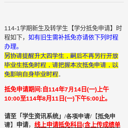
11
4
-1
学期新生及转学生【学分抵免申请】时
程如下，
如有旧生需补抵免亦请依下列时程
办理。
另
协请提醒升大四学生，嗣后不再另行开放
毕业生抵免时程，请把握本次抵免申请，以
免影响自身毕业时程
。
抵免申请期间
:
自
11
4
年
7
月1
4
日
(
一
)
上午
1
0
:00
至
11
4
年
8
月
1
1
日
(
一
)
下午
5:00
止。
请至「学生资讯系统」
/
各项申请/
【
抵免申
请
】
申请
，
线上申请抵免科目
(
含上传成绩单