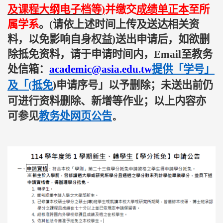
及课程大纲电子档等
)
并缴交
成绩单正本
至所
属学系
。
(
请依上述时间上传及送达相关资
料，以免影响自身权益
)
送出申请后，如欲删
除抵免资料，请于申请时间内，
Email
至教务
处信箱：
academic@asia.edu.tw
提供「学号」
及「
(
抵免
)
申请序号」以予删除；未送出前仍
可进行资料删除、新增等作业；以上内容亦
可参见
教务处网页公告
。