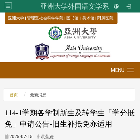
亚洲大学外国语文学系
:::
亚洲大学
|
管理暨社会科学学院
|
图书馆
|
美术馆
|
附属医院
MENU
Toggle navigation
首页
最新消息
114-1学期各学制新生及转学生「学分抵
免」申请公告-旧生补抵免亦适用
2025-07-15
洪莹婕