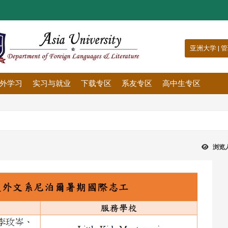
:::
亚洲大学
|
管
外学习
实习与就业
下载专区
系友专区
高中生专区
浏览