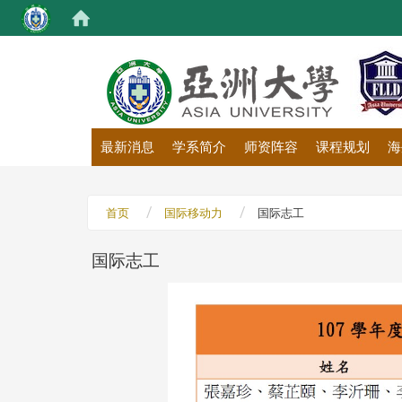
:::
最新消息
学系简介
师资阵容
课程规划
海
首页
国际移动力
国际志工
国际志工