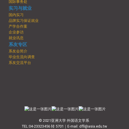
国际事务处
实习与就业
国内实习
品牌实习保证就业
产学合作案
企业参访
就业讯息
系友专区
系友会简介
毕业生流向调查
系友交流平台
© 2021亚洲大学 外国语文学系
TEL:04-23323456 转 5701｜E-mail: dfll@asia.edu.tw