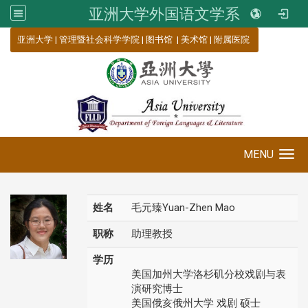
亚洲大学外国语文学系
:::
亚洲大学
|
管理暨社会科学学院
|
图书馆
|
美术馆
|
附属医院
MENU
Toggle navigation
姓名
毛元臻Yuan-Zhen Mao
职称
助理教授
学历
美国加州大学洛杉矶分校戏剧与表
演研究博士
美国俄亥俄州大学 戏剧 硕士