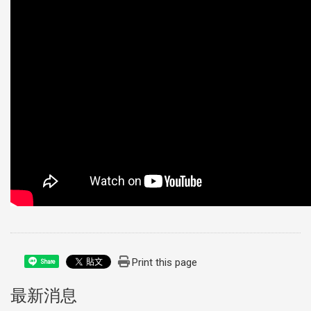
Print this page
Share
最新消息
:::