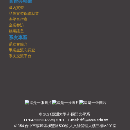
實習與就業
國內實習
品牌實習保證就業
產學合作案
企業參訪
就業訊息
系友專區
系友會簡介
畢業生流向調查
系友交流平台
© 2021亞洲大學 外國語文學系
TEL:04-23323456 轉 5701｜E-mail: dfll@asia.edu.tw
41354 台中市霧峰區柳豐路500號 人文暨管理大樓三樓M303室