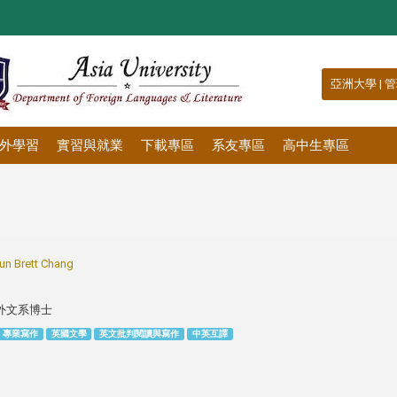
:::
亞洲大學
|
管
外學習
實習與就業
下載專區
系友專區
高中生專區
 Brett Chang
外文系博士
專業寫作
英國文學
英文批判閱讀與寫作
中英互譯