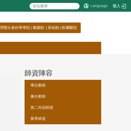
Language
登入
理暨社會科學學院
|
圖書館
|
美術館
|
附屬醫院
師資陣容
:::
專任教師
兼任教師
第二外語師資
業界師資