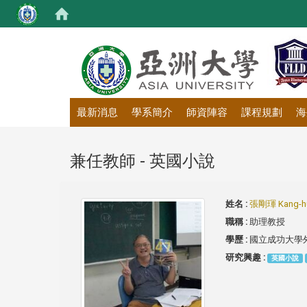
:::
最新消息
學系簡介
師資陣容
課程規劃
海
兼任教師 - 英國小說
姓名 :
張剛琿 Kang-hun
職稱 :
助理教授
學歷 :
國立成功大學
研究興趣 :
英國小說