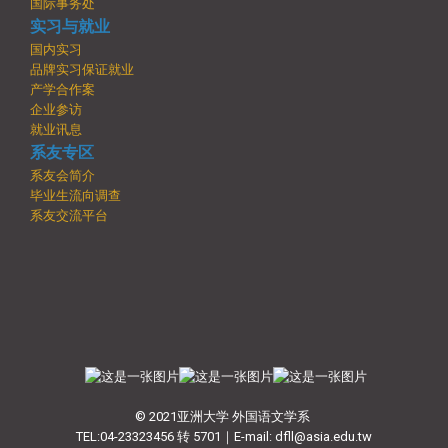
国际事务处
实习与就业
国内实习
品牌实习保证就业
产学合作案
企业参访
就业讯息
系友专区
系友会简介
毕业生流向调查
系友交流平台
© 2021亚洲大学 外国语文学系
TEL:04-23323456 转 5701｜E-mail: dfll@asia.edu.tw