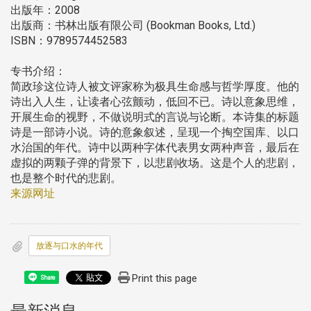
出版年：2008
出版商：书林出版有限公司 (Bookman Books, Ltd.)
ISBN：9789574452583
专书介绍：
简政珍这位诗人被文评家称为极具生命感与哲学厚度。他的
诗出入人生，让读者心弦颤动，低回不已。诗以意象思维，
开展生命的视野，不做说明式的言说与论断。本诗集的标题
诗是一部诗小说。诗的意象叙述，呈现一个掏空国库、以口
水治国的年代。诗中以两种字体代表男女两种声音，最后在
虚拟的两颗子弹的背景下，以悲剧收场。这是个人的悲剧，
也是整个时代的悲剧。
来源网址
放逐与口水的年代
Print this page
Share
:::