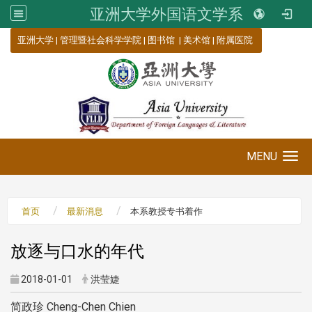
亚洲大学外国语文学系
:::
亚洲大学
|
管理暨社会科学学院
|
图书馆
|
美术馆
|
附属医院
MENU
Toggle navigation
首页
最新消息
本系教授专书着作
放逐与口水的年代
2018-01-01
洪莹婕
简政珍 Cheng-Chen Chien