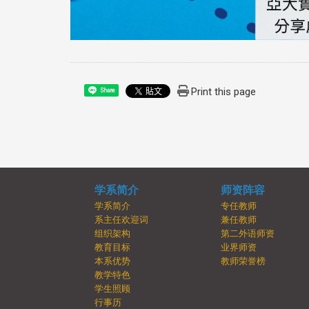
Print this page
Share
学系简介
师资阵容
学系简介
专任教师
系主任欢迎词
兼任教师
组织架构
第二外语师资
教育目标
业界师资
本系优势
教师荣誉榜
教学特色
学生照顾
行事历