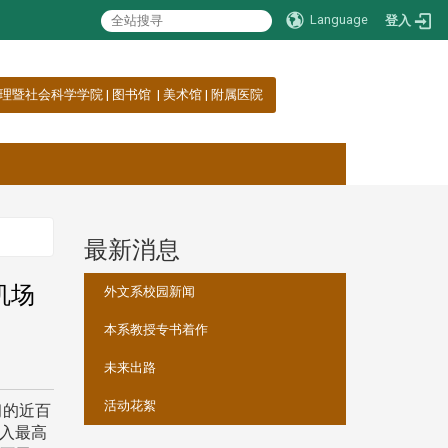
Language
登入
理暨社会科学学院
|
图书馆
|
美术馆
|
附属医院
最新消息
:::
机场
外文系校园新闻
本系教授专书着作
未来出路
活动花絮
习的近百
入最高