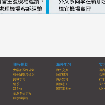
课程规划
海外学习
实
大学部课程规划
海外交换
国
硕士班课程规划
短期研习
品
跨域学习
海外实习
产
辅系
国际志工
企
双主修
国际事务处
就
他系专长学程
跨领域学程