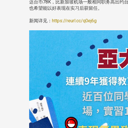
达台币78K，比新加坡机场一般相同职务高出约台
也希望能以好表现在实习后获留任。
新闻详见：
https://reurl.cc/q0ej6g