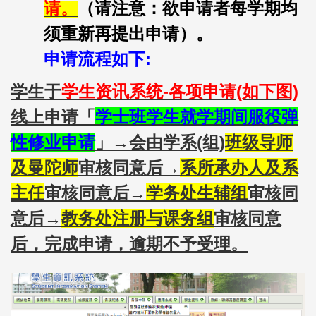
请。
（请注意：欲申请者每学期均
须重新再提出申请）。
申请流程如下:
学生于
学生资讯系统-各项申请(如下图)
线上申请「
学士班学生就学期间服役弹
性修业申请
」→会由学系(组)
班级导师
及曼陀师
审核同意后→
系所承办人及系
主任
审核同意后→
学务处生辅组
审核同
意后→
教务处注册与课务组
审核同意
后，完成申请，逾期不予受理。