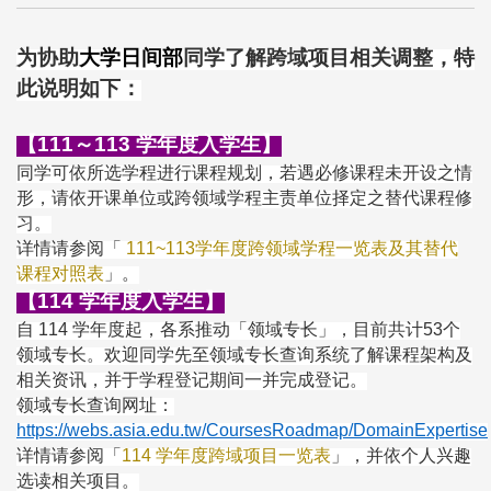
为协助
大学日间部
同学了解跨域项目相关调整，特
此说明如下：
【111～113 学年度入学生】
同学可依所选学程进行课程规划，若遇必修课程未开设之情
形，请依开课单位或跨领域学程主责单位择定之替代课程修
习。
详情请参阅
「
111~113学年度跨领域学程一览表及其替代
课程对照表
」
。
【114 学年度入学生】
自 114 学年度起，各系推动「领域专长」，目前共计53个
领域专长。欢迎同学先至领域专长查询系统了解课程架构及
相关资讯，并于学程登记期间一并完成登记。
领域专长查询网址：
https://webs.asia.edu.tw/CoursesRoadmap/DomainExpertise
详情请参阅「
114 学年度跨域项目一览表
」，并依个人兴趣
选读相关项目。