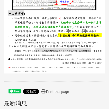
Print this page
Share
最新消息
:::