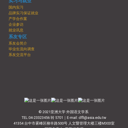
实习与就业
国内实习
品牌实习保证就业
产学合作案
企业参访
就业讯息
系友专区
系友会简介
毕业生流向调查
系友交流平台
© 2021亚洲大学 外国语文学系
TEL:04-23323456 转 5701｜E-mail: dfll@asia.edu.tw
41354 台中市雾峰区柳丰路500号 人文暨管理大楼三楼M303室