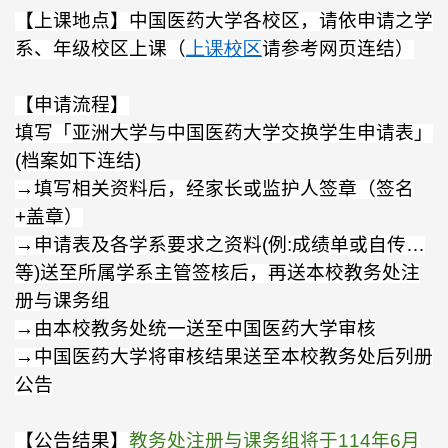
【上课地点】中国医药大学各校区，请依申请之学
系、年级校区上课（
上课校区
请参考网页连结）
【申请流程】
填写「亚洲大学与中国医药大学交换学生申请表」
(
档案如下连结
)
→填写相关资料后，经家长或监护人签章（签名
+
盖章）
→申请表及各学系要求之资料
(
例
:
成绩单或自传…
等
)
送至所属学系主管签核后，再送本校教务处注
册与课务组
→由本校教务处统一送至中国医药大学审核
→中国医药大学将审核结果送至本校教务处后列册
公告
【公告结果】
教务处注册与课务组将于
114
年
6
月