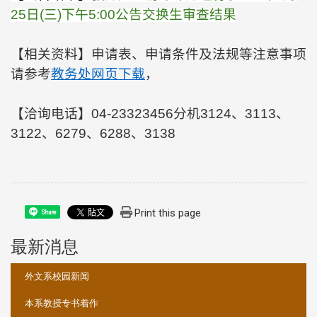
25
日
(
三
)
下午
5:00
公告交换生审查结果
【相关资料】申请表、申请条件及法规等注意事项
请参考
教务处网页下载
，
【洽询电话】
04-23323456
分机
3124
、
3113
、
3122
、
6279
、
6288
、
3138
Print this page
Share
最新消息
:::
外文系校园新闻
本系教授专书着作