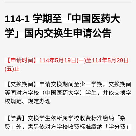
114-1
学期至「中国医药大
学」国内交换生申请公告
【申请时间】
114
年
5
月
19
日
(
一
)
至
114
年
5
月
29
日
(
五
)
止
【交换期间】申请交换期间至少一学期，交换期间
等同对方学校（中国医药大学）学生，并依交换学
校规范、规定办理
【学费】交换学生依所属学校收费标准缴纳「杂
费」外，需另依对方学校收费标准缴纳「学分费」