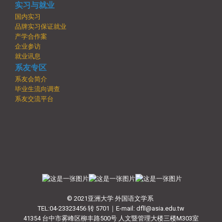
实习与就业
国内实习
品牌实习保证就业
产学合作案
企业参访
就业讯息
系友专区
系友会简介
毕业生流向调查
系友交流平台
© 2021亚洲大学 外国语文学系
TEL:04-23323456 转 5701｜E-mail: dfll@asia.edu.tw
41354 台中市雾峰区柳丰路500号 人文暨管理大楼三楼M303室