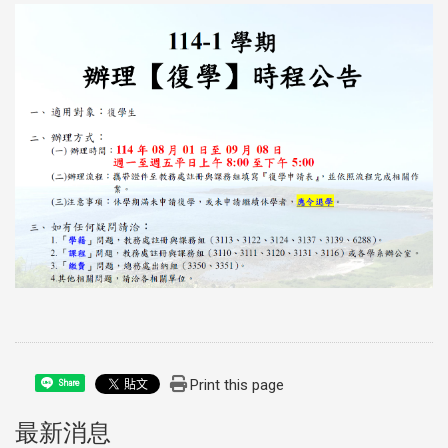
Print this page
Share
最新消息
:::