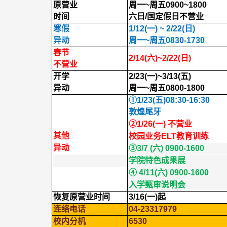
原营业
周一
~
周五
0900~1800
时间
六日
/
国定假日不营业
寒假
1/12(
一
) ~ 2/22(
日
)
异动
周一
~
周五
0830-1730
春节
2/14(
六
)~2/22(
日
)
不营业
开学
2/23(
一
)~3/13(
五
)
异动
周一
~
周五
0800-1800
①
1/23(
五
)08:30-16:30
敦煌尾牙
②
1/26(
一
)
不营业
其他
校园业务
ELT
教育训练
异动
③
3/7 (
六
) 0900-1600
学院特色成果展
④
4/11(
六
) 0900-1600
入学甄审说明会
恢复原营业时间
3/16(
一
)
起
连络电话
04-23317979
校内分机
6530