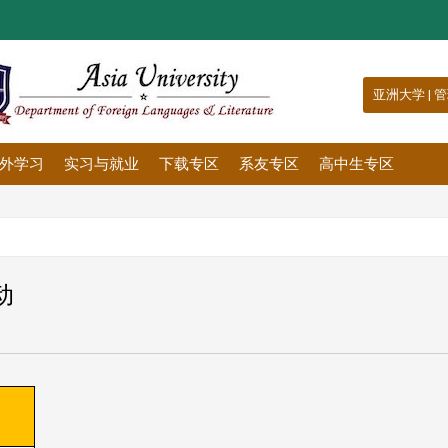
:::
亚洲大学
|
管
外学习
实习与就业
下载专区
系友专区
高中生专区
动