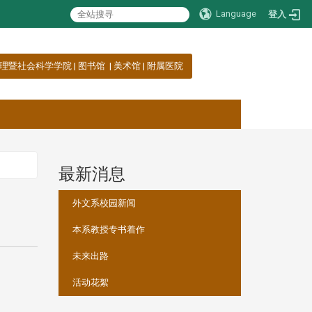
Language
登入
理暨社会科学学院
|
图书馆
|
美术馆
|
附属医院
最新消息
:::
外文系校园新闻
本系教授专书着作
未来出路
活动花絮