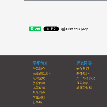
Print this page
Share
学系简介
师资阵容
学系简介
专任教师
系主任欢迎词
兼任教师
组织架构
第二外语师资
教育目标
业界师资
本系优势
教师荣誉榜
教学特色
学生照顾
行事历