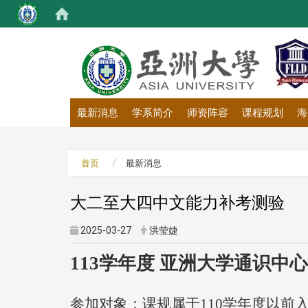
:::
最新消息
学系简介
师资阵容
课程规划
海
首页
最新消息
大二至大四中文能力补考测验
2025-03-27
洪莹婕
113
学年度 亚洲大学通识中
参加对象：课规属于110学年度以前