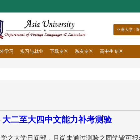
:::
亚洲大学
|
管
外学习
实习与就业
下载专区
系友专区
高中生专区
心
大二至大四中文能力补考测验
入学之大学日间部，且尚未通过测验之同学皆可报