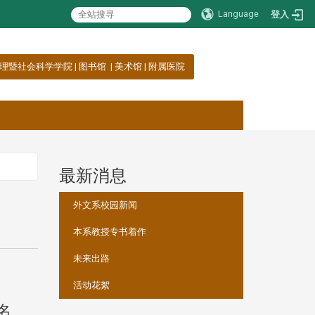
Language
登入
理暨社会科学学院
|
图书馆
|
美术馆
|
附属医院
最新消息
:::
外文系校园新闻
本系教授专书着作
未来出路
活动花絮
名