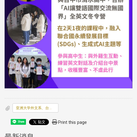
亚洲大学外文系、台中市清水高中，合办「AI让双语国际交流无国界」全英文冬令营，在2天1夜的课程中，融入联合国永续发展目标(SDGs)、生成式AI主题等，参与高中生说，与外籍生互动、练习英文对话及介绍台中景点，收获丰富，觉得不虚此行。
Print this page
Share
:::