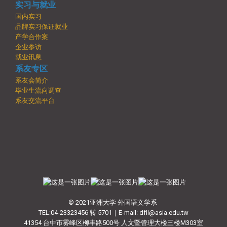
实习与就业
国内实习
品牌实习保证就业
产学合作案
企业参访
就业讯息
系友专区
系友会简介
毕业生流向调查
系友交流平台
© 2021亚洲大学 外国语文学系
TEL:04-23323456 转 5701｜E-mail: dfll@asia.edu.tw
41354 台中市雾峰区柳丰路500号 人文暨管理大楼三楼M303室