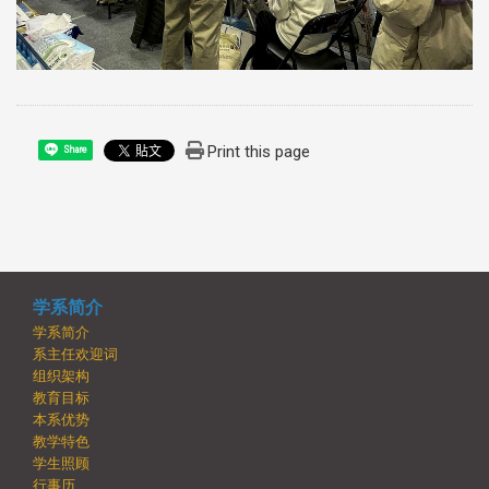
Print this page
Share
学系简介
学系简介
系主任欢迎词
组织架构
教育目标
本系优势
教学特色
学生照顾
行事历