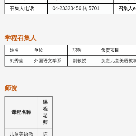
召集人电话
04-23323456
转 5701
召集人em
学程召集人
姓名
单位
职称
负责项目
刘秀莹
外国语文学系
副教授
负责儿童美语教
师资
课
程
课程名称
老
师
儿童美语教
陈