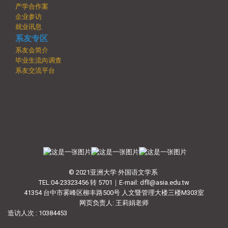
产学合作案
企业参访
就业讯息
系友专区
系友会简介
毕业生流向调查
系友交流平台
© 2021亚洲大学 外国语文学系
TEL:04-23323456 转 5701｜E-mail: dfll@asia.edu.tw
41354 台中市雾峰区柳丰路500号 人文暨管理大楼三楼M303室
网页负责人: 王莉娟老师
造访人次 : 10384453