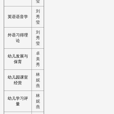
莹
刘
英语语音学
秀
莹
刘
外语习得理
秀
论
莹
卓
幼儿发展与
美
保育
秀
林
幼儿园课室
妮
经营
燕
林
幼儿学习评
妮
量
燕