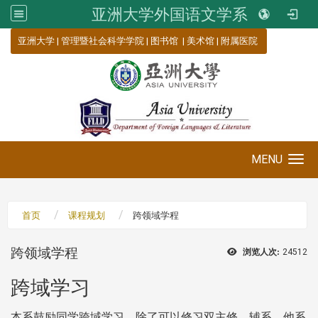
亚洲大学外国语文学系
:::
亚洲大学
|
管理暨社会科学学院
|
图书馆
|
美术馆
|
附属医院
MENU
Toggle navigation
首页
课程规划
跨领域学程
跨领域学程
浏览人次:
24512
跨域学习
本系鼓励同学跨域学习，除了可以修习双主修、辅系、他系