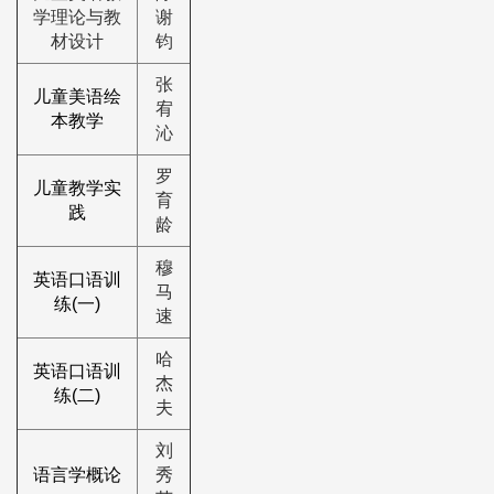
学理论与教
谢
材设计
钧
张
儿童美语绘
宥
本教学
沁
罗
儿童教学实
育
践
龄
穆
英语口语训
马
练(一)
速
哈
英语口语训
杰
练(二)
夫
刘
语言学概论
秀