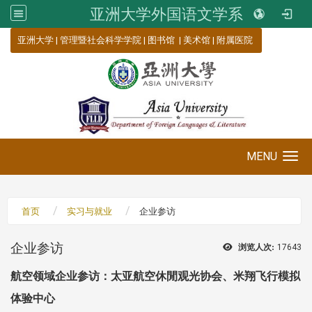
亚洲大学外国语文学系
:::
亚洲大学
|
管理暨社会科学学院
|
图书馆
|
美术馆
|
附属医院
MENU
Toggle navigation
首页
实习与就业
企业参访
企业参访
浏览人次:
17643
航空领域企业参访：太亚航空休閒观光协会、米翔飞行模拟
体验中心