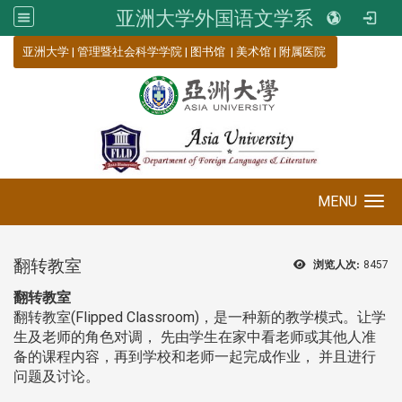
亚洲大学外国语文学系
:::
亚洲大学
|
管理暨社会科学学院
|
图书馆
|
美术馆
|
附属医院
MENU
Toggle navigation
翻转教室
浏览人次:
8457
翻转教室
翻转教室(Flipped Classroom)，是一种新的教学模式。让学
生及老师的角色对调， 先由学生在家中看老师或其他人准
备的课程内容，再到学校和老师一起完成作业， 并且进行
问题及讨论。