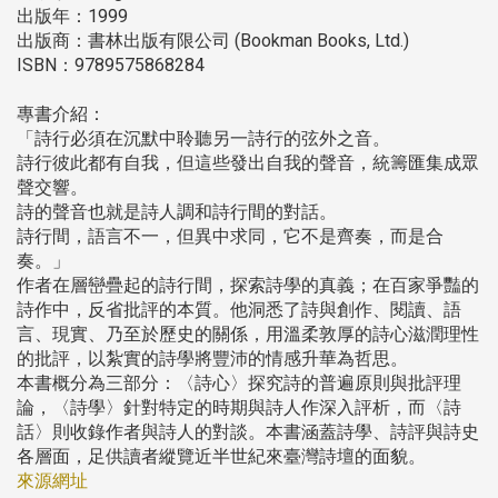
出版年：1999
出版商：書林出版有限公司 (Bookman Books, Ltd.)
ISBN：9789575868284
專書介紹：
「詩行必須在沉默中聆聽另一詩行的弦外之音。
詩行彼此都有自我，但這些發出自我的聲音，統籌匯集成眾
聲交響。
詩的聲音也就是詩人調和詩行間的對話。
詩行間，語言不一，但異中求同，它不是齊奏，而是合
奏。」
作者在層巒疊起的詩行間，探索詩學的真義；在百家爭豔的
詩作中，反省批評的本質。他洞悉了詩與創作、閱讀、語
言、現實、乃至於歷史的關係，用溫柔敦厚的詩心滋潤理性
的批評，以紮實的詩學將豐沛的情感升華為哲思。
本書概分為三部分：〈詩心〉探究詩的普遍原則與批評理
論，〈詩學〉針對特定的時期與詩人作深入評析，而〈詩
話〉則收錄作者與詩人的對談。本書涵蓋詩學、詩評與詩史
各層面，足供讀者縱覽近半世紀來臺灣詩壇的面貌。
來源網址