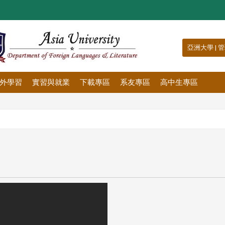
:::
亞洲大學
|
管
外學習
實習與就業
下載專區
系友專區
高中生專區