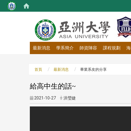
:::
最新消息
學系簡介
師資陣容
課程規劃
海
首頁
最新消息
畢業系友的分享
給高中生的話~
2021-10-27
洪瑩婕