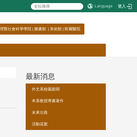
Language
登入
理暨社會科學學院
|
圖書館
|
美術館
|
附屬醫院
最新消息
:::
外文系校園新聞
本系教授專書著作
未來出路
活動花絮