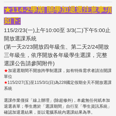
★114-2學期 開學加退選注意事項
如下:
115/2/23(
一)上午10:00至 3/3(二)下午5:00止
開放選課系統
(
第一天2/23開放四年級生、第二天2/24開放
三年級生，依序開放各年級學生選課，完整
選課公告請參閱附件)
★
加退選期間不開放跨學制選課，如有特殊需求者請洽開課
單位
★
115/2/27(
五)至115/3/1(日)為228國定假期全天不開放選課
系統
選課作業僅採「線上辦理」(除超修外)，本處無任何紙本加
退選表單；學生應於「選課期間」自行至「學生資訊系統」
確認加退選結果，並以電腦系統內選課結果為準。