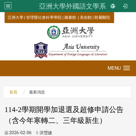
亞洲大學外國語文學系
:::
亞洲大學
|
管理暨社會科學學院
|
圖書館
|
美術館
|
附屬醫院
MENU
Toggle navigation
首頁
最新消息
114-2學期開學加退選及超修申請公告
（含今年寒轉二、三年級新生）
2026-02-06
洪瑩婕