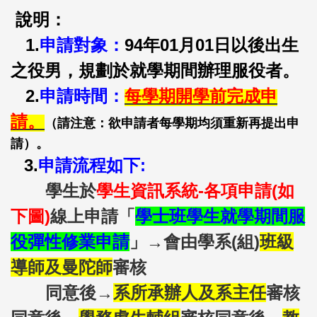
說明：
1.
申請對象：
94
年01月01日以後出生
之役男，規劃於就學期間辦理服役者。
2.
申請時間：
每學期開學前完成申
請。
（請注意：欲申請者每學期均須重新再提出申
請）。
3.
申請流程如下:
學生於
學生資訊系統-各項申請(如
下圖)
線上申請「
學士班學生就學期間服
役彈性修業申請
」→會由學系(組)
班級
導師及曼陀師
審核
同意後→
系所承辦人及系主任
審核