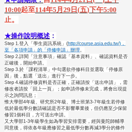
10:00
起至
114
年
5
月
29
日
(
五
)
下午
5:00
止。
★操作說明概述
：
Step 1.
登入「學生資訊系統」(
http://course.asia.edu.tw/)，
至「各項申請」的「停修申請」辦理
。
Step 2.詳閱「注意事項」確認「基本資料」、確認資料是否
正確後，開始申請。
Step 3.於「課程清單」中勾選欲停修科目並選取「停修原
因」後，點選「送出」進行下一步。
Step 4.確認停修資料是否正確，正確請按「送出申請」，需
修改者請按「回上一頁」；如申請停修未完成，將會出現提
示之詢問訊息；
惟大學部4年級、研究所2年級、博士班第3-7年級生若停修
低於最低學分數請確認是否不影響畢業後，但仍應至少保留
修習1個科目，方可送出申請。
又大學部1-3年級學生如為學習安排需要，經與曼陀師輔導
同意後，得依各年級應修習之最低學分數再減3學分的條件