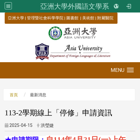
亞洲大學外國語文學系
:::
亞洲大學
|
管理暨社會科學學院
|
圖書館
|
美術館
|
附屬醫院
MENU
Toggle navigation
首頁
最新消息
113-2學期線上「停修」申請資訊
2025-04-15
洪瑩婕
自
114
年
4
月
21
日
(
一
)
上午
★申請期限：