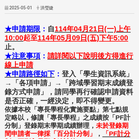
2025-05-01
洪瑩婕
★申請期限
：
自
114
年04月21日(一)上午
10:00
起至
114年05月09日(五)下午5:00
止。
★注意事項
：
請詳閱以下說明後方得進行
線上申請
★申請路徑如下
：
登入「學生資訊系統」
→「各項申請」→「跨域學習期末成績登
錄方式申請」，請同學再行確認申請資料
是否正確，一經決定，即不得變更。
依據本校「專長學程化實施要點」第七點規
定略以，修讀「專長學程」之成績按「PF計
分制」登錄期末學期成績辦理，
未於登錄期
間申請者一律採「百分計分制」
，
「PF計分