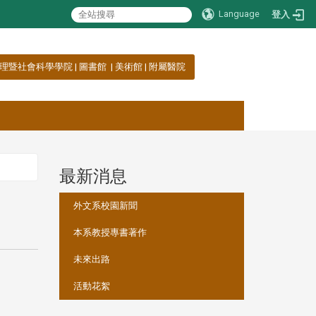
Language
登入
理暨社會科學學院
|
圖書館
|
美術館
|
附屬醫院
最新消息
:::
外文系校園新聞
本系教授專書著作
未來出路
活動花絮