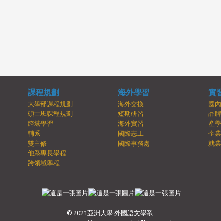
課程規劃
海外學習
實
大學部課程規劃
海外交換
國
碩士班課程規劃
短期研習
品
跨域學習
海外實習
產
輔系
國際志工
企
雙主修
國際事務處
就
他系專長學程
跨領域學程
© 2021亞洲大學 外國語文學系