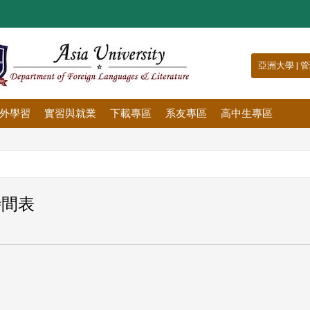
:::
亞洲大學
|
管
外學習
實習與就業
下載專區
系友專區
高中生專區
時間表