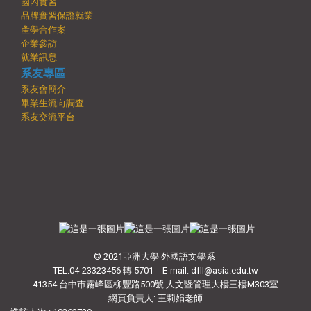
國內實習
品牌實習保證就業
產學合作案
企業參訪
就業訊息
系友專區
系友會簡介
畢業生流向調查
系友交流平台
© 2021亞洲大學 外國語文學系
TEL:04-23323456 轉 5701｜E-mail: dfll@asia.edu.tw
41354 台中市霧峰區柳豐路500號 人文暨管理大樓三樓M303室
網頁負責人: 王莉娟老師