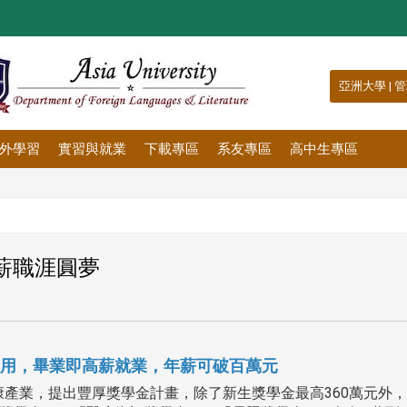
:::
亞洲大學
|
管
外學習
實習與就業
下載專區
系友專區
高中生專區
薪職涯圓夢
啟用，畢業即高薪就業，年薪可破百萬元
康產業，提出豐厚獎學金計畫，除了新生獎學金最高360萬元外