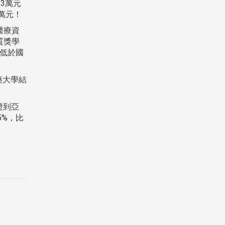
3萬元
萬元！
醫療資
質獎學
費低於國
藥大學結
證到亞
5%，比