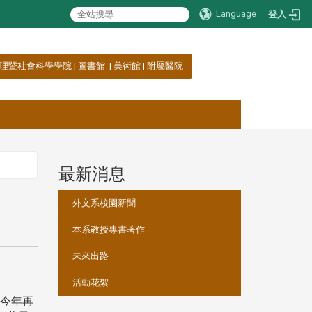
Language
登入
理暨社會科學學院
|
圖書館
|
美術館
|
附屬醫院
最新消息
:::
外文系校園新聞
本系教授專書著作
未來出路
活動花絮
，今年再